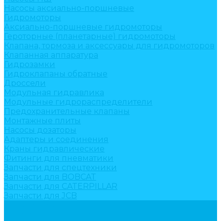
Насосы аксиально-поршневые
Гидромоторы
Аксиально-поршневые гидромоторы
Героторные (планетарные) гидромоторы
Клапана, тормоза и аксессуары для гидромоторов
Клапанная аппаратура
Гидрозамки
Гидроклапаны обратные
Дроссели
Модульная гидравлика
Модульные гидрораспределители
Предохранительные клапаны
Монтажные плиты
Насосы дозаторы
Адаптеры и соединения
Краны гидравлические
Фитинги для пневматики
Запчасти для спецтехники
Запчасти для BOBCAT
Запчасти для CATERPILLAR
Запчасти для JCB
Наши услуги
Изготовление гидроцилиндров