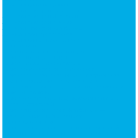
Запчасти для автокранов
Запчасти автокран Галичанин
Запчасти автокран Ивановец
Запчасти автокран Клинцы
Запчасти автокран Челябинец
Запчасти для мусоровозов
Запчасти для сельхозтехники
Наши услуги
Изготовление гидроцилиндров
Ремонт гидроцилиндров
Ремонт ковшей экскаваторов
Ремонт земснарядов и землесосов
Ремонт стрел телескопических погрузчиков
Диагностика, ремонт и обслуживание
гидравлических домкратов и гидравлических
стяжек (растяжек).
Ремонт (восстановление) методом наплавки.
Расточка отверстий.
Ремонт гидромолотов в Челябинске —
профессиональный сервис от
Уралгидрокомплект
Ремонт рам экскаваторов и перегружателей
Восстановление и ремонт стрел автокранов и