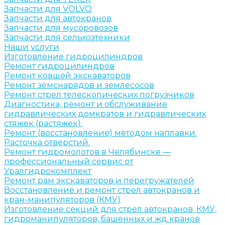
Запчасти для VOLVO
Запчасти для автокранов
Запчасти для мусоровозов
Запчасти для сельхозтехники
Наши услуги
Изготовление гидроцилиндров
Ремонт гидроцилиндров
Ремонт ковшей экскаваторов
Ремонт земснарядов и землесосов
Ремонт стрел телескопических погрузчиков
Диагностика, ремонт и обслуживание
гидравлических домкратов и гидравлических
стяжек (растяжек).
Ремонт (восстановление) методом наплавки.
Расточка отверстий.
Ремонт гидромолотов в Челябинске —
профессиональный сервис от
Уралгидрокомплект
Ремонт рам экскаваторов и перегружателей
Восстановление и ремонт стрел автокранов и
кран-манипуляторов (КМУ)
Изготовление секций для стрел автокранов, КМУ,
гидроманипуляторов, башенных и жд кранов