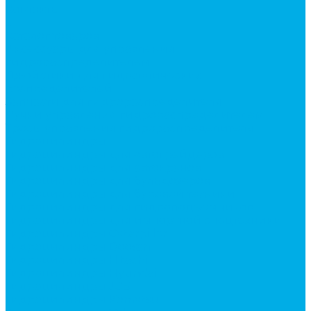
Контакты
...
Каталог товаров
Аксессуары для управления
гидрораспределителем
Джойстики для гидравлических
распределителей
Запчасти для гидрораспределителя
Ручки управления гидрораспределителем
Тросы управления гидрораспределителя
Гидроцилиндры
Гидроцилиндры для автогрейдеров
Гидроцилиндры для автокранов
Гидроцилиндры для бульдозеров
Гидроцилиндры для буровой техники
Гидроцилиндры для гидроподъемников
Гидроцилиндры для импортной спецтехники
Гидроцилиндры Caterpillar
Гидроцилиндры Doosan
Гидроцилиндры Hitachi
Гидроцилиндры Hyundai
Гидроцилиндры JCB
Гидроцилиндры Komatsu