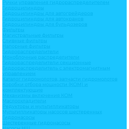
Ручки управления гидрораспределителем
Гидроцилиндры
Гидроцилиндры для автогрейдеров
Гидроцилиндры для автокранов
Гидроцилиндры для бульдозеров
Фильтры
Магистральные фильтры
Сливные фильтры
Напорные фильтры
Гидрораспределители
Моноблочные распределители
Гидрораспределители секционные
Гидрораспределитель с электромагнитным
управлением
Каталог гидромолотов, запчасти гидромолотов
Коробки отбора мощности (КОМ) и
комплектующие
Механизмы включения КОМ
Маслоохладители
Редукторы и мультипликаторы
Мультипликаторы насосов шестеренных
Гидронасосы
Шестеренные гидронасосы
Насосы НШ