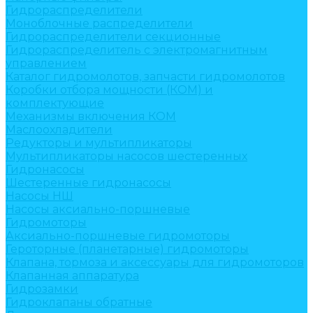
Гидрораспределители
Моноблочные распределители
Гидрораспределители секционные
Гидрораспределитель с электромагнитным
управлением
Каталог гидромолотов, запчасти гидромолотов
Коробки отбора мощности (КОМ) и
комплектующие
Механизмы включения КОМ
Маслоохладители
Редукторы и мультипликаторы
Мультипликаторы насосов шестеренных
Гидронасосы
Шестеренные гидронасосы
Насосы НШ
Насосы аксиально-поршневые
Гидромоторы
Аксиально-поршневые гидромоторы
Героторные (планетарные) гидромоторы
Клапана, тормоза и аксессуары для гидромоторов
Клапанная аппаратура
Гидрозамки
Гидроклапаны обратные