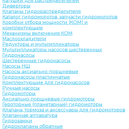
Катушки для распределителей
Диверторы
Клапаны гидрораспределителя
Каталог гидромолотов, запчасти гидромолотов
Коробки отбора мощности (КОМ) и
комплектующие
Механизмы включения КОМ
Маслоохладители
Редукторы и мультипликаторы
Мультипликаторы насосов шестеренных
Гидронасосы
Шестеренные гидронасосы
Насосы НШ
Насосы аксиально-поршневые
Гидронасосы пластинчатые
Комплектующие для гидронасосов
Ручные насосы
Гидромоторы
Аксиально-поршневые гидромоторы
Героторные (планетарные) гидромоторы
Клапана, тормоза и аксессуары для гидромоторов
Клапанная аппаратура
Гидрозамки
Гидроклапаны обратные