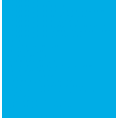
Гидроцилиндры Volvo
Гидроцилиндры для катков
Гидроцилиндры для коммунальной техники
Гидроцилиндры для манипуляторов
Гидроцилиндры для погрузчиков
Гидроцилиндры для прицепов и самосвалов
Гидроцилиндры для тракторов и сельхозтехники
Гидроцилиндры для экскаваторов
Фильтры
Магистральные фильтры
Сливные фильтры
Напорные фильтры
Всасывающие фильтры
Сливные фильтры - производство Китай
Фильтры очистки масла
Гидрораспределители
Моноблочные распределители
Гидрораспределители секционные
Гидрораспределитель с электромагнитным
управлением
Распределители тракторные
Катушки для распределителей
Диверторы
Клапаны гидрораспределителя