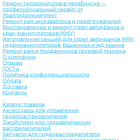
Ремонт гидромолотов в Челябинске —
профессиональный сервис от
Уралгидрокомплект
Ремонт рам экскаваторов и перегружателей
Восстановление и ремонт стрел автокранов и
кран-манипуляторов (КМУ)
Изготовление секций для стрел автокранов, КМУ,
гидроманипуляторов, башенных и жд кранов
Ремонт рам и подрамников грузовой техники
О компании
Отзывы
ГОСТы
Политика конфиденциальности
Оплата
Доставка
Контакты
...
Каталог товаров
Аксессуары для управления
гидрораспределителем
Джойстики для гидравлических
распределителей
Запчасти для гидрораспределителя