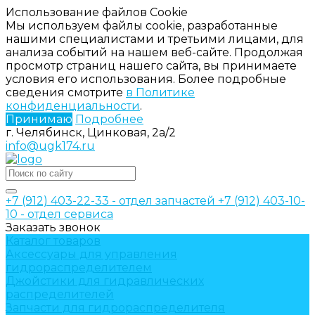
Использование файлов Cookie
Мы используем файлы cookie, разработанные
нашими специалистами и третьими лицами, для
анализа событий на нашем веб-сайте. Продолжая
просмотр страниц нашего сайта, вы принимаете
условия его использования. Более подробные
сведения смотрите
в Политике
конфиденциальности
.
Принимаю
Подробнее
г. Челябинск, Цинковая, 2а/2
info@ugk174.ru
+7 (912) 403-22-33 - отдел запчастей
+7 (912) 403-10-
10 - отдел сервиса
Заказать звонок
Каталог товаров
Аксессуары для управления
гидрораспределителем
Джойстики для гидравлических
распределителей
Запчасти для гидрораспределителя