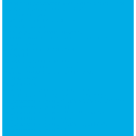
Каталог гидромолотов, запчасти гидромолотов
Коробки отбора мощности (КОМ) и
комплектующие
Механизмы включения КОМ
Маслоохладители
Редукторы и мультипликаторы
Мультипликаторы насосов шестеренных
Гидронасосы
Шестеренные гидронасосы
Насосы НШ
Насосы аксиально-поршневые
Гидронасосы пластинчатые
Комплектующие для гидронасосов
Ручные насосы
Гидромоторы
Аксиально-поршневые гидромоторы
Героторные (планетарные) гидромоторы
Гидромоторы серии BM3, BM3Y, BM3W, BM3WY
Гидромоторы серии BMM
Гидромоторы серии BMP, BMPY, BMPW
Гидромоторы серии BMRW1
Гидромоторы серии BМ4, BM4U, BМ4WU
Гидромоторы серии BМH
Гидромоторы серии BМR, BMRY, BМRE