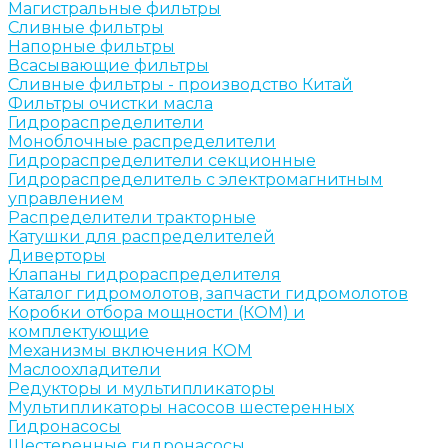
Магистральные фильтры
Сливные фильтры
Напорные фильтры
Всасывающие фильтры
Сливные фильтры - производство Китай
Фильтры очистки масла
Гидрораспределители
Моноблочные распределители
Гидрораспределители секционные
Гидрораспределитель с электромагнитным
управлением
Распределители тракторные
Катушки для распределителей
Диверторы
Клапаны гидрораспределителя
Каталог гидромолотов, запчасти гидромолотов
Коробки отбора мощности (КОМ) и
комплектующие
Механизмы включения КОМ
Маслоохладители
Редукторы и мультипликаторы
Мультипликаторы насосов шестеренных
Гидронасосы
Шестеренные гидронасосы