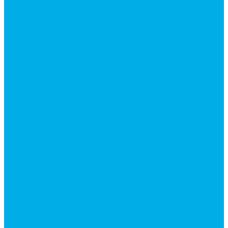
Ремонт гидроцилиндров
Ремонт ковшей экскаваторов
Ремонт земснарядов и землесосов
Ремонт стрел телескопических погрузчиков
Диагностика, ремонт и обслуживание
гидравлических домкратов и гидравлических
стяжек (растяжек).
Ремонт (восстановление) методом наплавки.
Расточка отверстий.
Ремонт гидромолотов в Челябинске —
профессиональный сервис от
Уралгидрокомплект
Ремонт рам экскаваторов и перегружателей
Восстановление и ремонт стрел автокранов и
кран-манипуляторов (КМУ)
Изготовление секций для стрел автокранов, КМУ,
гидроманипуляторов, башенных и жд кранов
Ремонт рам и подрамников грузовой техники
О компании
Отзывы
ГОСТы
Политика конфиденциальности
Оплата
Доставка