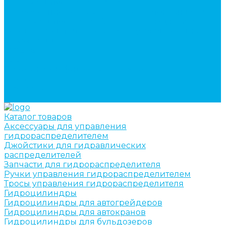
кран-манипуляторов (КМУ)
Изготовление секций для стрел автокранов, КМУ,
гидроманипуляторов, башенных и жд кранов
Ремонт рам и подрамников грузовой техники
О компании
Отзывы
ГОСТы
Политика конфиденциальности
Оплата
Доставка
Контакты
Каталог товаров
Аксессуары для управления
гидрораспределителем
Джойстики для гидравлических
распределителей
Запчасти для гидрораспределителя
Ручки управления гидрораспределителем
Тросы управления гидрораспределителя
Гидроцилиндры
Гидроцилиндры для автогрейдеров
Гидроцилиндры для автокранов
Гидроцилиндры для бульдозеров