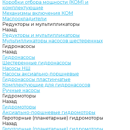
Коробки отбора мощности (КОМ) и
комплектующие
Механизмы включения КОМ
Маслоохладители
Редукторы и мультипликаторы
Назад
Редукторы и мультипликаторы
Мультипликаторы насосов шестеренных
Гидронасосы
Назад
Гидронасосы
Шестеренные гидронасосы
Насосы НШ
Насосы аксиально-поршневые
Гидронасосы пластинчатые
Комплектующие для гидронасосов
Ручные насосы
Гидромоторы
Назад
Гидромоторы
Аксиально-поршневые гидромоторы
Героторные (планетарные) гидромоторы
Назад
Героторные (планетарные) гидромоторы