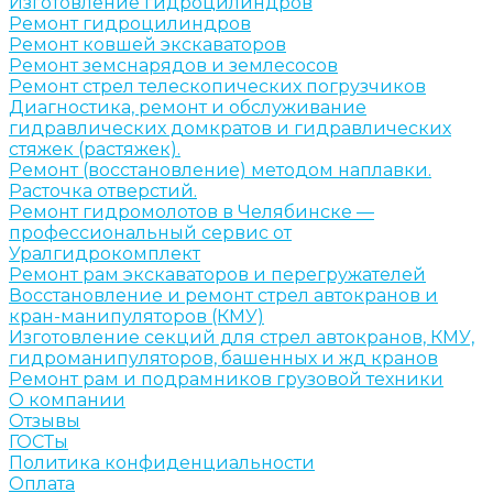
Изготовление гидроцилиндров
Ремонт гидроцилиндров
Ремонт ковшей экскаваторов
Ремонт земснарядов и землесосов
Ремонт стрел телескопических погрузчиков
Диагностика, ремонт и обслуживание
гидравлических домкратов и гидравлических
стяжек (растяжек).
Ремонт (восстановление) методом наплавки.
Расточка отверстий.
Ремонт гидромолотов в Челябинске —
профессиональный сервис от
Уралгидрокомплект
Ремонт рам экскаваторов и перегружателей
Восстановление и ремонт стрел автокранов и
кран-манипуляторов (КМУ)
Изготовление секций для стрел автокранов, КМУ,
гидроманипуляторов, башенных и жд кранов
Ремонт рам и подрамников грузовой техники
О компании
Отзывы
ГОСТы
Политика конфиденциальности
Оплата