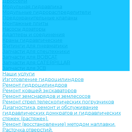
Дроссели
Модульная гидравлика
Модульные гидрораспределители
Предохранительные клапаны
Монтажные плиты
Насосы дозаторы
Адаптеры и соединения
Краны гидравлические
Фитинги для пневматики
Запчасти для спецтехники
Запчасти для BOBCAT
Запчасти для CATERPILLAR
Запчасти для JCB
Наши услуги
Изготовление гидроцилиндров
Ремонт гидроцилиндров
Ремонт ковшей экскаваторов
Ремонт земснарядов и землесосов
Ремонт стрел телескопических погрузчиков
Диагностика, ремонт и обслуживание
гидравлических домкратов и гидравлических
стяжек (растяжек).
Ремонт (восстановление) методом наплавки.
Расточка отверстий.