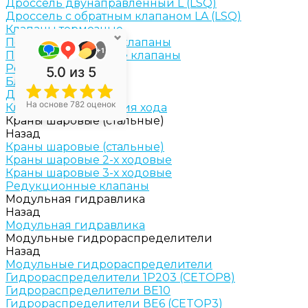
Дроссель двунаправленный L (LSQ)
Дроссель с обратным клапаном LA (LSQ)
Клапаны тормозные
Последовательные клапаны
+1
Предохранительные клапаны
Регуляторы расхода
5.0
из 5
Блоки клапанные
Диверторы
На основе 782 оценок
Клапаны ограничения хода
Краны шаровые (стальные)
Назад
Краны шаровые (стальные)
Краны шаровые 2-х ходовые
Краны шаровые 3-х ходовые
Редукционные клапаны
Модульная гидравлика
Назад
Модульная гидравлика
Модульные гидрораспределители
Назад
Модульные гидрораспределители
Гидрораспределители 1Р203 (CETOP8)
Гидрораспределители ВЕ10
Гидрораспределители ВЕ6 (CETOP3)