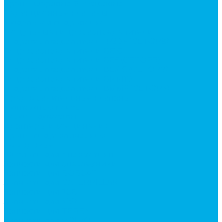
Краны шаровые 3-х ходовые
Редукционные клапаны
Модульная гидравлика
Модульные гидрораспределители
Гидрораспределители 1Р203 (CETOP8)
Гидрораспределители ВЕ10
Гидрораспределители ВЕ6 (CETOP3)
Гидрораспределители ВЕХ16 (CETOP7)
Гидрораспределители ВММ10
Гидрораспределители ВММ6 (CETOP3)
Предохранительные клапаны
Монтажные плиты
Насосы дозаторы
Адаптеры и соединения
Краны гидравлические
4-х ходовые
Фитинги для пневматики
Запчасти для спецтехники
Запчасти для BOBCAT
Запчасти для CATERPILLAR
Запчасти для JCB
Запчасти для MSt
Запчасти для TEREX
Запчасти для VOLVO