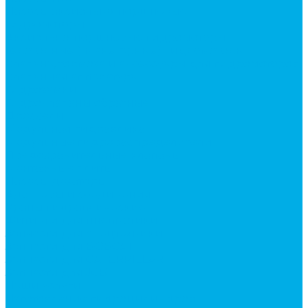
Насосы аксиально-поршневые
Гидромоторы
Аксиально-поршневые гидромоторы
Героторные (планетарные) гидромоторы
Клапана, тормоза и аксессуары для гидромоторов
Клапанная аппаратура
Гидрозамки
Гидроклапаны обратные
Дроссели
Модульная гидравлика
Модульные гидрораспределители
Предохранительные клапаны
Монтажные плиты
Насосы дозаторы
Адаптеры и соединения
Краны гидравлические
Фитинги для пневматики
Запчасти для спецтехники
Запчасти для BOBCAT
Запчасти для CATERPILLAR
Запчасти для JCB
Наши услуги
Изготовление гидроцилиндров