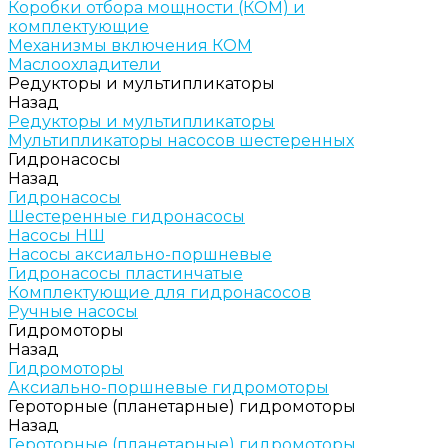
Коробки отбора мощности (КОМ) и
комплектующие
Механизмы включения КОМ
Маслоохладители
Редукторы и мультипликаторы
Назад
Редукторы и мультипликаторы
Мультипликаторы насосов шестеренных
Гидронасосы
Назад
Гидронасосы
Шестеренные гидронасосы
Насосы НШ
Насосы аксиально-поршневые
Гидронасосы пластинчатые
Комплектующие для гидронасосов
Ручные насосы
Гидромоторы
Назад
Гидромоторы
Аксиально-поршневые гидромоторы
Героторные (планетарные) гидромоторы
Назад
Героторные (планетарные) гидромоторы