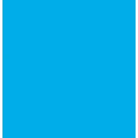
Контакты
...
Каталог товаров
Аксессуары для управления
гидрораспределителем
Джойстики для гидравлических
распределителей
Запчасти для гидрораспределителя
Ручки управления гидрораспределителем
Тросы управления гидрораспределителя
Гидроцилиндры
Гидроцилиндры для автогрейдеров
Гидроцилиндры для автокранов
Гидроцилиндры для бульдозеров
Гидроцилиндры для буровой техники
Гидроцилиндры для гидроподъемников
Гидроцилиндры для импортной спецтехники
Гидроцилиндры Caterpillar
Гидроцилиндры Doosan
Гидроцилиндры Hitachi
Гидроцилиндры Hyundai
Гидроцилиндры JCB
Гидроцилиндры Komatsu