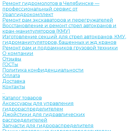
Ремонт гидромолотов в Челябинске —
профессиональный сервис от
Уралгидрокомплект
Ремонт рам экскаваторов и перегружателей
Восстановление и ремонт стрел автокранов и
кран-манипуляторов (КМУ)
Изготовление секций для стрел автокранов, КМУ,
гидроманипуляторов, башенных и жд кранов
Ремонт рам и подрамников грузовой техники
О компании
Отзывы
ГОСТы
Политика конфиденциальности
Оплата
Доставка
Контакты
...
Каталог товаров
Аксессуары для управления
гидрораспределителем
Джойстики для гидравлических
распределителей
Запчасти для гидрораспределителя