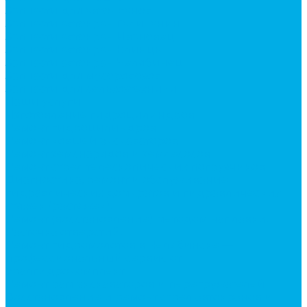
Запчасти для автокранов
Запчасти автокран Галичанин
Запчасти автокран Ивановец
Запчасти автокран Клинцы
Запчасти автокран Челябинец
Запчасти для мусоровозов
Запчасти для сельхозтехники
Наши услуги
Изготовление гидроцилиндров
Ремонт гидроцилиндров
Ремонт ковшей экскаваторов
Ремонт земснарядов и землесосов
Ремонт стрел телескопических погрузчиков
Диагностика, ремонт и обслуживание
гидравлических домкратов и гидравлических
стяжек (растяжек).
Ремонт (восстановление) методом наплавки.
Расточка отверстий.
Ремонт гидромолотов в Челябинске —
профессиональный сервис от
Уралгидрокомплект
Ремонт рам экскаваторов и перегружателей
Восстановление и ремонт стрел автокранов и