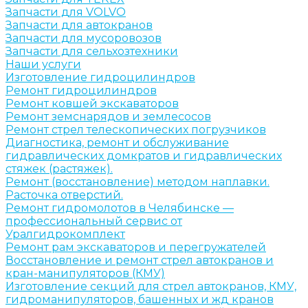
Запчасти для VOLVO
Запчасти для автокранов
Запчасти для мусоровозов
Запчасти для сельхозтехники
Наши услуги
Изготовление гидроцилиндров
Ремонт гидроцилиндров
Ремонт ковшей экскаваторов
Ремонт земснарядов и землесосов
Ремонт стрел телескопических погрузчиков
Диагностика, ремонт и обслуживание
гидравлических домкратов и гидравлических
стяжек (растяжек).
Ремонт (восстановление) методом наплавки.
Расточка отверстий.
Ремонт гидромолотов в Челябинске —
профессиональный сервис от
Уралгидрокомплект
Ремонт рам экскаваторов и перегружателей
Восстановление и ремонт стрел автокранов и
кран-манипуляторов (КМУ)
Изготовление секций для стрел автокранов, КМУ,
гидроманипуляторов, башенных и жд кранов