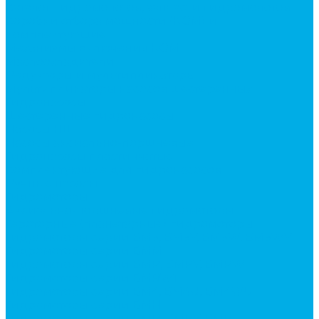
Каталог гидромолотов, запчасти гидромолотов
Коробки отбора мощности (КОМ) и
комплектующие
Механизмы включения КОМ
Маслоохладители
Редукторы и мультипликаторы
Мультипликаторы насосов шестеренных
Гидронасосы
Шестеренные гидронасосы
Насосы НШ
Насосы аксиально-поршневые
Гидронасосы пластинчатые
Комплектующие для гидронасосов
Ручные насосы
Гидромоторы
Аксиально-поршневые гидромоторы
Героторные (планетарные) гидромоторы
Гидромоторы серии BM3, BM3Y, BM3W, BM3WY
Гидромоторы серии BMM
Гидромоторы серии BMP, BMPY, BMPW
Гидромоторы серии BMRW1
Гидромоторы серии BМ4, BM4U, BМ4WU
Гидромоторы серии BМH
Гидромоторы серии BМR, BMRY, BМRE