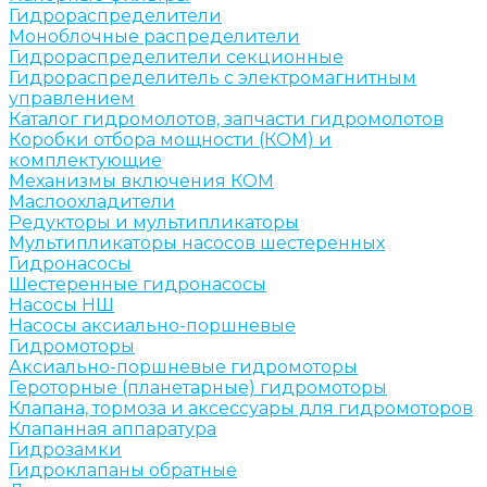
Гидрораспределители
Моноблочные распределители
Гидрораспределители секционные
Гидрораспределитель с электромагнитным
управлением
Каталог гидромолотов, запчасти гидромолотов
Коробки отбора мощности (КОМ) и
комплектующие
Механизмы включения КОМ
Маслоохладители
Редукторы и мультипликаторы
Мультипликаторы насосов шестеренных
Гидронасосы
Шестеренные гидронасосы
Насосы НШ
Насосы аксиально-поршневые
Гидромоторы
Аксиально-поршневые гидромоторы
Героторные (планетарные) гидромоторы
Клапана, тормоза и аксессуары для гидромоторов
Клапанная аппаратура
Гидрозамки
Гидроклапаны обратные