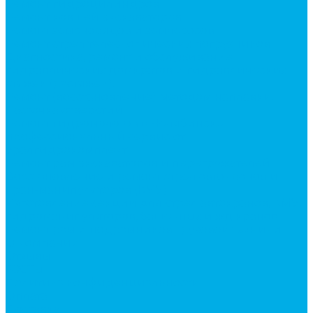
Ремонт гидроцилиндров
Ремонт ковшей экскаваторов
Ремонт земснарядов и землесосов
Ремонт стрел телескопических погрузчиков
Диагностика, ремонт и обслуживание
гидравлических домкратов и гидравлических
стяжек (растяжек).
Ремонт (восстановление) методом наплавки.
Расточка отверстий.
Ремонт гидромолотов в Челябинске —
профессиональный сервис от
Уралгидрокомплект
Ремонт рам экскаваторов и перегружателей
Восстановление и ремонт стрел автокранов и
кран-манипуляторов (КМУ)
Изготовление секций для стрел автокранов, КМУ,
гидроманипуляторов, башенных и жд кранов
Ремонт рам и подрамников грузовой техники
О компании
Отзывы
ГОСТы
Политика конфиденциальности
Оплата
Доставка