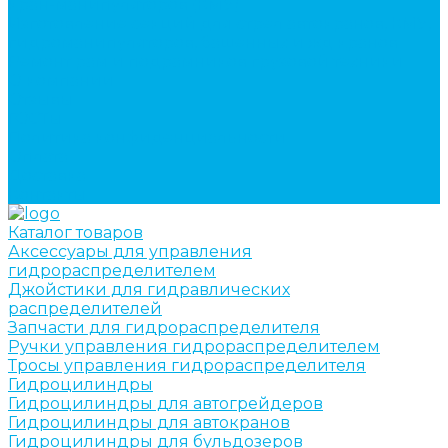
кран-манипуляторов (КМУ)
Изготовление секций для стрел автокранов, КМУ,
гидроманипуляторов, башенных и жд кранов
Ремонт рам и подрамников грузовой техники
О компании
Отзывы
ГОСТы
Политика конфиденциальности
Оплата
Доставка
Контакты
Каталог товаров
Аксессуары для управления
гидрораспределителем
Джойстики для гидравлических
распределителей
Запчасти для гидрораспределителя
Ручки управления гидрораспределителем
Тросы управления гидрораспределителя
Гидроцилиндры
Гидроцилиндры для автогрейдеров
Гидроцилиндры для автокранов
Гидроцилиндры для бульдозеров