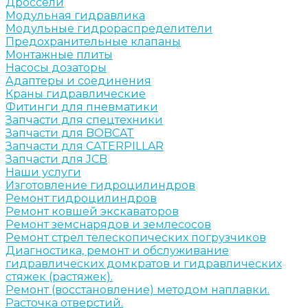
Дроссели
Модульная гидравлика
Модульные гидрораспределители
Предохранительные клапаны
Монтажные плиты
Насосы дозаторы
Адаптеры и соединения
Краны гидравлические
Фитинги для пневматики
Запчасти для спецтехники
Запчасти для BOBCAT
Запчасти для CATERPILLAR
Запчасти для JCB
Наши услуги
Изготовление гидроцилиндров
Ремонт гидроцилиндров
Ремонт ковшей экскаваторов
Ремонт земснарядов и землесосов
Ремонт стрел телескопических погрузчиков
Диагностика, ремонт и обслуживание
гидравлических домкратов и гидравлических
стяжек (растяжек).
Ремонт (восстановление) методом наплавки.
Расточка отверстий.