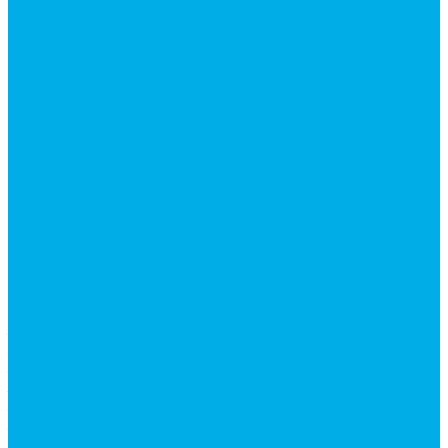
Краны шаровые 3-х ходовые
Редукционные клапаны
Модульная гидравлика
Модульные гидрораспределители
Гидрораспределители 1Р203 (CETOP8)
Гидрораспределители ВЕ10
Гидрораспределители ВЕ6 (CETOP3)
Гидрораспределители ВЕХ16 (CETOP7)
Гидрораспределители ВММ10
Гидрораспределители ВММ6 (CETOP3)
Предохранительные клапаны
Монтажные плиты
Насосы дозаторы
Адаптеры и соединения
Краны гидравлические
4-х ходовые
Фитинги для пневматики
Запчасти для спецтехники
Запчасти для BOBCAT
Запчасти для CATERPILLAR
Запчасти для JCB
Запчасти для MSt
Запчасти для TEREX
Запчасти для VOLVO