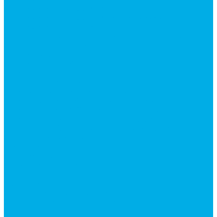
Гидромоторы серии MP
Гидромоторы серии ZBMR с тормозом
Гидромоторы серии МH
Клапана, тормоза и аксессуары для гидромоторов
Клапанная аппаратура
Гидрозамки
Гидроклапаны обратные
Дроссели
Дроссели VRB двунаправленный
Дроссели STB(F) двунаправленные
Дроссели VRF с обратным клапаном
Дроссель VRFB 90° двунаправленный
Дроссель двунаправленный L (LSQ)
Дроссель с обратным клапаном LA (LSQ)
Клапаны тормозные
Последовательные клапаны
Предохранительные клапаны
Регуляторы расхода
Блоки клапанные
Диверторы
Клапаны ограничения хода
Краны шаровые (стальные)
Краны шаровые 2-х ходовые