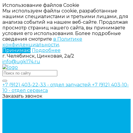
Использование файлов Cookie
Мы используем файлы cookie, разработанные
нашими специалистами и третьими лицами, для
анализа событий на нашем веб-сайте. Продолжая
просмотр страниц нашего сайта, вы принимаете
условия его использования. Более подробные
сведения смотрите
в Политике
конфиденциальности
.
Принимаю
Подробнее
г. Челябинск, Цинковая, 2а/2
info@ugk174.ru
+7 (912) 403-22-33 - отдел запчастей
+7 (912) 403-10-
10 - отдел сервиса
Заказать звонок
Каталог товаров
Аксессуары для управления
гидрораспределителем
Джойстики для гидравлических
распределителей
Запчасти для гидрораспределителя