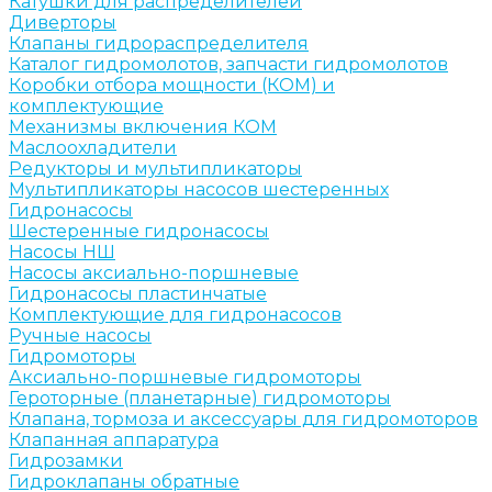
Катушки для распределителей
Диверторы
Клапаны гидрораспределителя
Каталог гидромолотов, запчасти гидромолотов
Коробки отбора мощности (КОМ) и
комплектующие
Механизмы включения КОМ
Маслоохладители
Редукторы и мультипликаторы
Мультипликаторы насосов шестеренных
Гидронасосы
Шестеренные гидронасосы
Насосы НШ
Насосы аксиально-поршневые
Гидронасосы пластинчатые
Комплектующие для гидронасосов
Ручные насосы
Гидромоторы
Аксиально-поршневые гидромоторы
Героторные (планетарные) гидромоторы
Клапана, тормоза и аксессуары для гидромоторов
Клапанная аппаратура
Гидрозамки
Гидроклапаны обратные