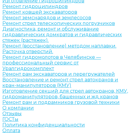
Изготовление гидроцилиндров
Ремонт гидроцилиндров
Ремонт ковшей экскаваторов
Ремонт земснарядов и землесосов
Ремонт стрел телескопических погрузчиков
Диагностика, ремонт и обслуживание
гидравлических домкратов и гидравлических
стяжек (растяжек).
Ремонт (восстановление) методом наплавки.
Расточка отверстий.
Ремонт гидромолотов в Челябинске —
профессиональный сервис от
Уралгидрокомплект
Ремонт рам экскаваторов и перегружателей
Восстановление и ремонт стрел автокранов и
кран-манипуляторов (КМУ)
Изготовление секций для стрел автокранов, КМУ,
гидроманипуляторов, башенных и жд кранов
Ремонт рам и подрамников грузовой техники
О компании
Отзывы
ГОСТы
Политика конфиденциальности
Оплата