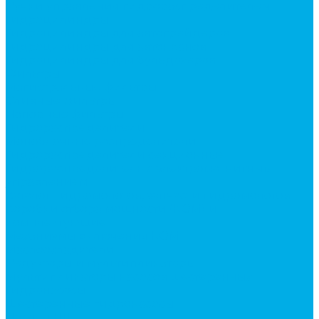
Ручки управления гидрораспределителем
Гидроцилиндры
Гидроцилиндры для автогрейдеров
Гидроцилиндры для автокранов
Гидроцилиндры для бульдозеров
Фильтры
Магистральные фильтры
Сливные фильтры
Напорные фильтры
Гидрораспределители
Моноблочные распределители
Гидрораспределители секционные
Гидрораспределитель с электромагнитным
управлением
Каталог гидромолотов, запчасти гидромолотов
Коробки отбора мощности (КОМ) и
комплектующие
Механизмы включения КОМ
Маслоохладители
Редукторы и мультипликаторы
Мультипликаторы насосов шестеренных
Гидронасосы
Шестеренные гидронасосы
Насосы НШ