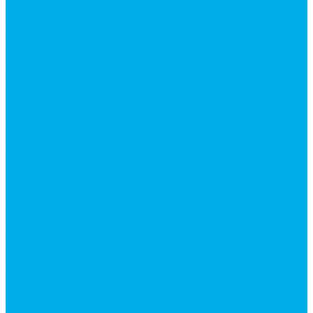
Гидроцилиндры Volvo
Гидроцилиндры для катков
Гидроцилиндры для коммунальной техники
Гидроцилиндры для манипуляторов
Гидроцилиндры для погрузчиков
Гидроцилиндры для прицепов и самосвалов
Гидроцилиндры для тракторов и сельхозтехники
Гидроцилиндры для экскаваторов
Фильтры
Магистральные фильтры
Сливные фильтры
Напорные фильтры
Всасывающие фильтры
Сливные фильтры - производство Китай
Фильтры очистки масла
Гидрораспределители
Моноблочные распределители
Гидрораспределители секционные
Гидрораспределитель с электромагнитным
управлением
Распределители тракторные
Катушки для распределителей
Диверторы
Клапаны гидрораспределителя