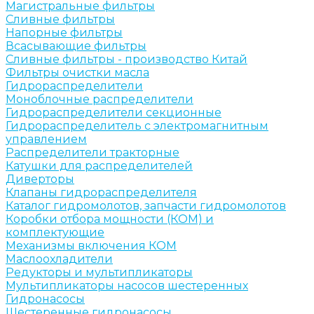
Магистральные фильтры
Сливные фильтры
Напорные фильтры
Всасывающие фильтры
Сливные фильтры - производство Китай
Фильтры очистки масла
Гидрораспределители
Моноблочные распределители
Гидрораспределители секционные
Гидрораспределитель с электромагнитным
управлением
Распределители тракторные
Катушки для распределителей
Диверторы
Клапаны гидрораспределителя
Каталог гидромолотов, запчасти гидромолотов
Коробки отбора мощности (КОМ) и
комплектующие
Механизмы включения КОМ
Маслоохладители
Редукторы и мультипликаторы
Мультипликаторы насосов шестеренных
Гидронасосы
Шестеренные гидронасосы