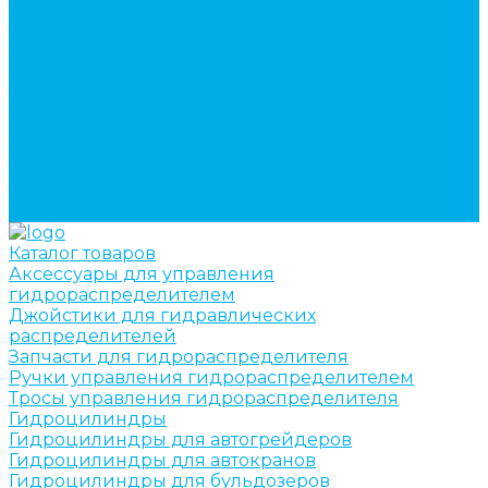
кран-манипуляторов (КМУ)
Изготовление секций для стрел автокранов, КМУ,
гидроманипуляторов, башенных и жд кранов
Ремонт рам и подрамников грузовой техники
О компании
Отзывы
ГОСТы
Политика конфиденциальности
Оплата
Доставка
Контакты
Каталог товаров
Аксессуары для управления
гидрораспределителем
Джойстики для гидравлических
распределителей
Запчасти для гидрораспределителя
Ручки управления гидрораспределителем
Тросы управления гидрораспределителя
Гидроцилиндры
Гидроцилиндры для автогрейдеров
Гидроцилиндры для автокранов
Гидроцилиндры для бульдозеров