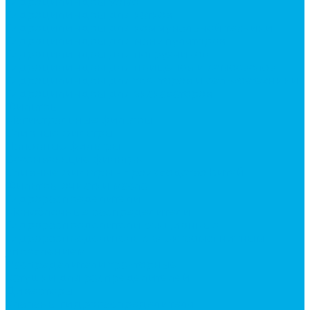
Гидроцилиндры Volvo
Гидроцилиндры для катков
Гидроцилиндры для коммунальной техники
Гидроцилиндры для манипуляторов
Гидроцилиндры для погрузчиков
Гидроцилиндры для прицепов и самосвалов
Гидроцилиндры для тракторов и сельхозтехники
Гидроцилиндры для экскаваторов
Фильтры
Магистральные фильтры
Сливные фильтры
Напорные фильтры
Всасывающие фильтры
Сливные фильтры - производство Китай
Фильтры очистки масла
Гидрораспределители
Моноблочные распределители
Гидрораспределители секционные
Гидрораспределитель с электромагнитным
управлением
Распределители тракторные
Катушки для распределителей
Диверторы
Клапаны гидрораспределителя