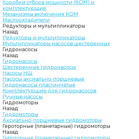
Коробки отбора мощности (КОМ) и
комплектующие
Механизмы включения КОМ
Маслоохладители
Редукторы и мультипликаторы
Назад
Редукторы и мультипликаторы
Мультипликаторы насосов шестеренных
Гидронасосы
Назад
Гидронасосы
Шестеренные гидронасосы
Насосы НШ
Насосы аксиально-поршневые
Гидронасосы пластинчатые
Комплектующие для гидронасосов
Ручные насосы
Гидромоторы
Назад
Гидромоторы
Аксиально-поршневые гидромоторы
Героторные (планетарные) гидромоторы
Назад
Героторные (планетарные) гидромоторы