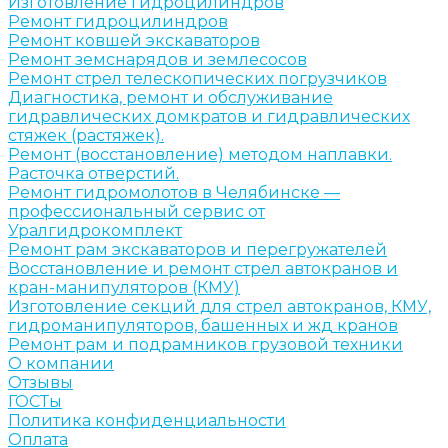
Изготовление гидроцилиндров
Ремонт гидроцилиндров
Ремонт ковшей экскаваторов
Ремонт земснарядов и землесосов
Ремонт стрел телескопических погрузчиков
Диагностика, ремонт и обслуживание
гидравлических домкратов и гидравлических
стяжек (растяжек).
Ремонт (восстановление) методом наплавки.
Расточка отверстий.
Ремонт гидромолотов в Челябинске —
профессиональный сервис от
Уралгидрокомплект
Ремонт рам экскаваторов и перегружателей
Восстановление и ремонт стрел автокранов и
кран-манипуляторов (КМУ)
Изготовление секций для стрел автокранов, КМУ,
гидроманипуляторов, башенных и жд кранов
Ремонт рам и подрамников грузовой техники
О компании
Отзывы
ГОСТы
Политика конфиденциальности
Оплата