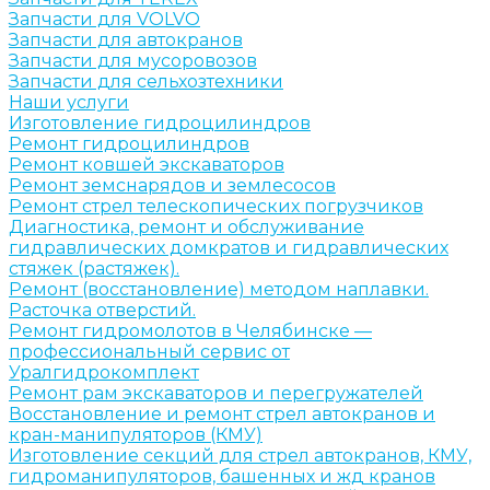
Запчасти для VOLVO
Запчасти для автокранов
Запчасти для мусоровозов
Запчасти для сельхозтехники
Наши услуги
Изготовление гидроцилиндров
Ремонт гидроцилиндров
Ремонт ковшей экскаваторов
Ремонт земснарядов и землесосов
Ремонт стрел телескопических погрузчиков
Диагностика, ремонт и обслуживание
гидравлических домкратов и гидравлических
стяжек (растяжек).
Ремонт (восстановление) методом наплавки.
Расточка отверстий.
Ремонт гидромолотов в Челябинске —
профессиональный сервис от
Уралгидрокомплект
Ремонт рам экскаваторов и перегружателей
Восстановление и ремонт стрел автокранов и
кран-манипуляторов (КМУ)
Изготовление секций для стрел автокранов, КМУ,
гидроманипуляторов, башенных и жд кранов