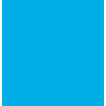
Краны шаровые 3-х ходовые
Редукционные клапаны
Модульная гидравлика
Модульные гидрораспределители
Гидрораспределители 1Р203 (CETOP8)
Гидрораспределители ВЕ10
Гидрораспределители ВЕ6 (CETOP3)
Гидрораспределители ВЕХ16 (CETOP7)
Гидрораспределители ВММ10
Гидрораспределители ВММ6 (CETOP3)
Предохранительные клапаны
Монтажные плиты
Насосы дозаторы
Адаптеры и соединения
Краны гидравлические
4-х ходовые
Фитинги для пневматики
Запчасти для спецтехники
Запчасти для BOBCAT
Запчасти для CATERPILLAR
Запчасти для JCB
Запчасти для MSt
Запчасти для TEREX
Запчасти для VOLVO