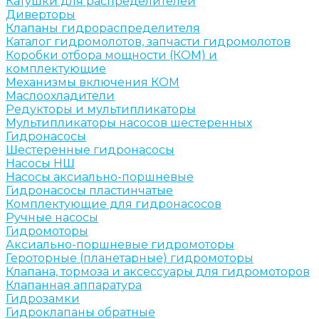
Катушки для распределителей
Диверторы
Клапаны гидрораспределителя
Каталог гидромолотов, запчасти гидромолотов
Коробки отбора мощности (КОМ) и
комплектующие
Механизмы включения КОМ
Маслоохладители
Редукторы и мультипликаторы
Мультипликаторы насосов шестеренных
Гидронасосы
Шестеренные гидронасосы
Насосы НШ
Насосы аксиально-поршневые
Гидронасосы пластинчатые
Комплектующие для гидронасосов
Ручные насосы
Гидромоторы
Аксиально-поршневые гидромоторы
Героторные (планетарные) гидромоторы
Клапана, тормоза и аксессуары для гидромоторов
Клапанная аппаратура
Гидрозамки
Гидроклапаны обратные