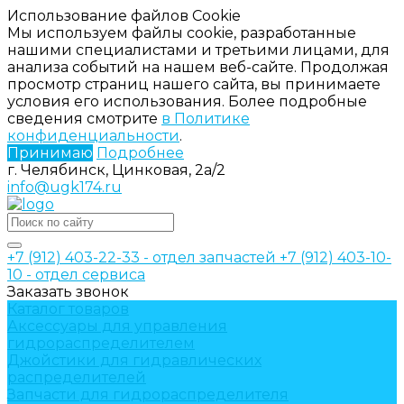
Использование файлов Cookie
Мы используем файлы cookie, разработанные
нашими специалистами и третьими лицами, для
анализа событий на нашем веб-сайте. Продолжая
просмотр страниц нашего сайта, вы принимаете
условия его использования. Более подробные
сведения смотрите
в Политике
конфиденциальности
.
Принимаю
Подробнее
г. Челябинск, Цинковая, 2а/2
info@ugk174.ru
+7 (912) 403-22-33 - отдел запчастей
+7 (912) 403-10-
10 - отдел сервиса
Заказать звонок
Каталог товаров
Аксессуары для управления
гидрораспределителем
Джойстики для гидравлических
распределителей
Запчасти для гидрораспределителя