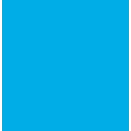
Каталог гидромолотов, запчасти гидромолотов
Коробки отбора мощности (КОМ) и
комплектующие
Механизмы включения КОМ
Маслоохладители
Редукторы и мультипликаторы
Мультипликаторы насосов шестеренных
Гидронасосы
Шестеренные гидронасосы
Насосы НШ
Насосы аксиально-поршневые
Гидронасосы пластинчатые
Комплектующие для гидронасосов
Ручные насосы
Гидромоторы
Аксиально-поршневые гидромоторы
Героторные (планетарные) гидромоторы
Гидромоторы серии BM3, BM3Y, BM3W, BM3WY
Гидромоторы серии BMM
Гидромоторы серии BMP, BMPY, BMPW
Гидромоторы серии BMRW1
Гидромоторы серии BМ4, BM4U, BМ4WU
Гидромоторы серии BМH
Гидромоторы серии BМR, BMRY, BМRE