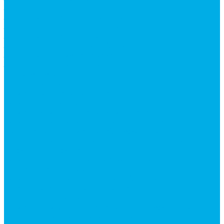
Запчасти для автокранов
Запчасти автокран Галичанин
Запчасти автокран Ивановец
Запчасти автокран Клинцы
Запчасти автокран Челябинец
Запчасти для мусоровозов
Запчасти для сельхозтехники
Наши услуги
Изготовление гидроцилиндров
Ремонт гидроцилиндров
Ремонт ковшей экскаваторов
Ремонт земснарядов и землесосов
Ремонт стрел телескопических погрузчиков
Диагностика, ремонт и обслуживание
гидравлических домкратов и гидравлических
стяжек (растяжек).
Ремонт (восстановление) методом наплавки.
Расточка отверстий.
Ремонт гидромолотов в Челябинске —
профессиональный сервис от
Уралгидрокомплект
Ремонт рам экскаваторов и перегружателей
Восстановление и ремонт стрел автокранов и