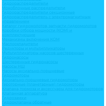
Гидрораспределители
Моноблочные распределители
Гидрораспределители секционные
Гидрораспределитель с электромагнитным
управлением
Каталог гидромолотов, запчасти гидромолотов
Коробки отбора мощности (КОМ) и
комплектующие
Механизмы включения КОМ
Маслоохладители
Редукторы и мультипликаторы
Мультипликаторы насосов шестеренных
Гидронасосы
Шестеренные гидронасосы
Насосы НШ
Насосы аксиально-поршневые
Гидромоторы
Аксиально-поршневые гидромоторы
Героторные (планетарные) гидромоторы
Клапана, тормоза и аксессуары для гидромоторов
Клапанная аппаратура
Гидрозамки
Гидроклапаны обратные