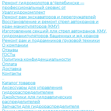
Ремонт гидромолотов в Челябинске —
профессиональный сервис от
Уралгидрокомплект
Ремонт рам экскаваторов и перегружателей
Восстановление и ремонт стрел автокранов и
кран-манипуляторов (КМУ)
Изготовление секций для стрел автокранов, КМУ,
гидроманипуляторов, башенных и жд кранов
Ремонт рам и подрамников грузовой техники
О компании
Отзывы
ГОСТы
Политика конфиденциальности
Оплата
Доставка
Контакты
...
Каталог товаров
Аксессуары для управления
гидрораспределителем
Джойстики для гидравлических
распределителей
Запчасти для гидрораспределителя