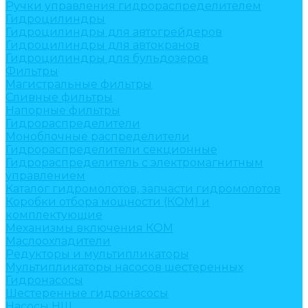
Ручки управления гидрораспределителем
Гидроцилиндры
Гидроцилиндры для автогрейдеров
Гидроцилиндры для автокранов
Гидроцилиндры для бульдозеров
Фильтры
Магистральные фильтры
Сливные фильтры
Напорные фильтры
Гидрораспределители
Моноблочные распределители
Гидрораспределители секционные
Гидрораспределитель с электромагнитным
управлением
Каталог гидромолотов, запчасти гидромолотов
Коробки отбора мощности (КОМ) и
комплектующие
Механизмы включения КОМ
Маслоохладители
Редукторы и мультипликаторы
Мультипликаторы насосов шестеренных
Гидронасосы
Шестеренные гидронасосы
Насосы НШ