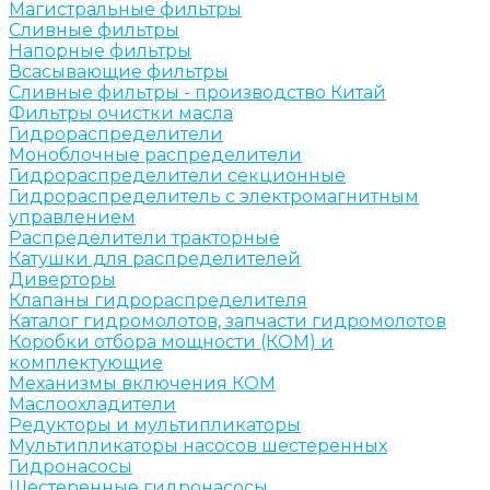
Магистральные фильтры
Сливные фильтры
Напорные фильтры
Всасывающие фильтры
Сливные фильтры - производство Китай
Фильтры очистки масла
Гидрораспределители
Моноблочные распределители
Гидрораспределители секционные
Гидрораспределитель с электромагнитным
управлением
Распределители тракторные
Катушки для распределителей
Диверторы
Клапаны гидрораспределителя
Каталог гидромолотов, запчасти гидромолотов
Коробки отбора мощности (КОМ) и
комплектующие
Механизмы включения КОМ
Маслоохладители
Редукторы и мультипликаторы
Мультипликаторы насосов шестеренных
Гидронасосы
Шестеренные гидронасосы