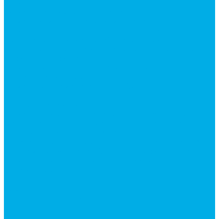
Ремонт гидроцилиндров
Ремонт ковшей экскаваторов
Ремонт земснарядов и землесосов
Ремонт стрел телескопических погрузчиков
Диагностика, ремонт и обслуживание
гидравлических домкратов и гидравлических
стяжек (растяжек).
Ремонт (восстановление) методом наплавки.
Расточка отверстий.
Ремонт гидромолотов в Челябинске —
профессиональный сервис от
Уралгидрокомплект
Ремонт рам экскаваторов и перегружателей
Восстановление и ремонт стрел автокранов и
кран-манипуляторов (КМУ)
Изготовление секций для стрел автокранов, КМУ,
гидроманипуляторов, башенных и жд кранов
Ремонт рам и подрамников грузовой техники
О компании
Отзывы
ГОСТы
Политика конфиденциальности
Оплата
Доставка