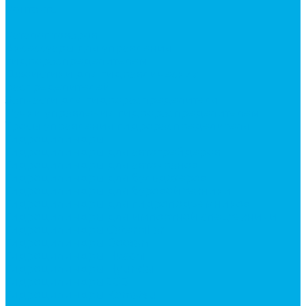
Контакты
...
Каталог товаров
Аксессуары для управления
гидрораспределителем
Джойстики для гидравлических
распределителей
Запчасти для гидрораспределителя
Ручки управления гидрораспределителем
Тросы управления гидрораспределителя
Гидроцилиндры
Гидроцилиндры для автогрейдеров
Гидроцилиндры для автокранов
Гидроцилиндры для бульдозеров
Гидроцилиндры для буровой техники
Гидроцилиндры для гидроподъемников
Гидроцилиндры для импортной спецтехники
Гидроцилиндры Caterpillar
Гидроцилиндры Doosan
Гидроцилиндры Hitachi
Гидроцилиндры Hyundai
Гидроцилиндры JCB
Гидроцилиндры Komatsu