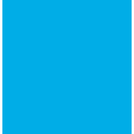
Гидромоторы серии MP
Гидромоторы серии ZBMR с тормозом
Гидромоторы серии МH
Клапана, тормоза и аксессуары для гидромоторов
Клапанная аппаратура
Гидрозамки
Гидроклапаны обратные
Дроссели
Дроссели VRB двунаправленный
Дроссели STB(F) двунаправленные
Дроссели VRF с обратным клапаном
Дроссель VRFB 90° двунаправленный
Дроссель двунаправленный L (LSQ)
Дроссель с обратным клапаном LA (LSQ)
Клапаны тормозные
Последовательные клапаны
Предохранительные клапаны
Регуляторы расхода
Блоки клапанные
Диверторы
Клапаны ограничения хода
Краны шаровые (стальные)
Краны шаровые 2-х ходовые