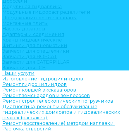
Дроссели
Модульная гидравлика
Модульные гидрораспределители
Предохранительные клапаны
Монтажные плиты
Насосы дозаторы
Адаптеры и соединения
Краны гидравлические
Фитинги для пневматики
Запчасти для спецтехники
Запчасти для BOBCAT
Запчасти для CATERPILLAR
Запчасти для JCB
Наши услуги
Изготовление гидроцилиндров
Ремонт гидроцилиндров
Ремонт ковшей экскаваторов
Ремонт земснарядов и землесосов
Ремонт стрел телескопических погрузчиков
Диагностика, ремонт и обслуживание
гидравлических домкратов и гидравлических
стяжек (растяжек).
Ремонт (восстановление) методом наплавки.
Расточка отверстий.