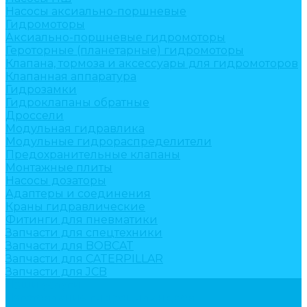
Насосы аксиально-поршневые
Гидромоторы
Аксиально-поршневые гидромоторы
Героторные (планетарные) гидромоторы
Клапана, тормоза и аксессуары для гидромоторов
Клапанная аппаратура
Гидрозамки
Гидроклапаны обратные
Дроссели
Модульная гидравлика
Модульные гидрораспределители
Предохранительные клапаны
Монтажные плиты
Насосы дозаторы
Адаптеры и соединения
Краны гидравлические
Фитинги для пневматики
Запчасти для спецтехники
Запчасти для BOBCAT
Запчасти для CATERPILLAR
Запчасти для JCB
Наши услуги
Изготовление гидроцилиндров